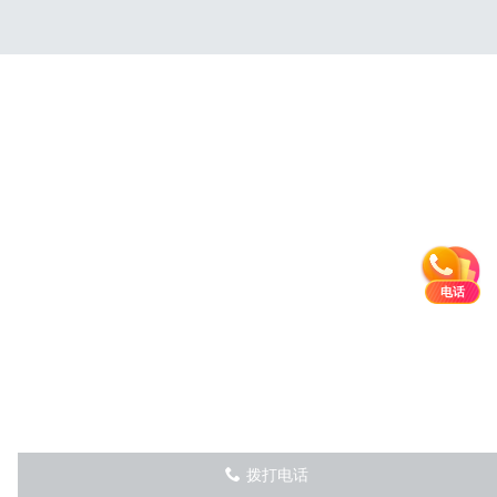
电话
拨打电话
󦅁