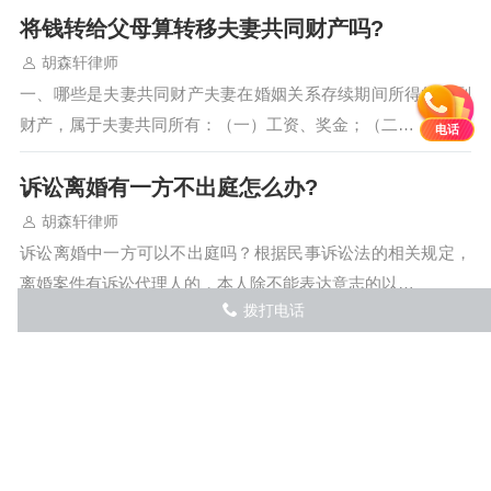
将钱转给父母算转移夫妻共同财产吗?
胡森轩律师
一、哪些是夫妻共同财产夫妻在婚姻关系存续期间所得的下列
财产，属于夫妻共同所有：（一）工资、奖金；（二…
电话
诉讼离婚有一方不出庭怎么办?
胡森轩律师
诉讼离婚中一方可以不出庭吗？根据民事诉讼法的相关规定，
离婚案件有诉讼代理人的，本人除不能表达意志的以…
拨打电话
󦅁
一般情况下男方不能提起离婚诉讼的情形？
「甘肃平凉离婚律师」
胡森轩律师
女方怀孕期间、分娩后一年内或者终止妊娠后六个月内的特殊
时期，出于维护妇女的合法权益，受到了法律的特殊…