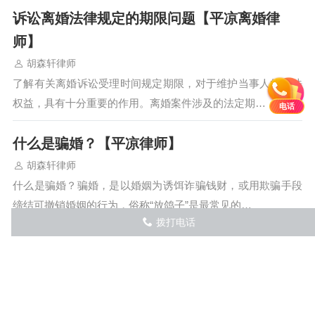
诉讼离婚法律规定的期限问题【平凉离婚律
师】
胡森轩律师
了解有关离婚诉讼受理时间规定期限，对于维护当事人的合法
权益，具有十分重要的作用。离婚案件涉及的法定期…
电话
什么是骗婚？【平凉律师】
胡森轩律师
什么是骗婚？骗婚，是以婚姻为诱饵诈骗钱财，或用欺骗手段
缔结可撤销婚姻的行为，俗称“放鸽子”是最常见的…
拨打电话
󦅁
如何证明夫妻关系存续期间一方所借债务为个
人债务
胡森轩律师
可以从以下几个方面来证明此债务并非属于夫妻共同债务而是