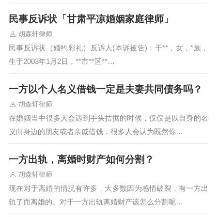
民事反诉状「甘肃平凉婚姻家庭律师」
胡森轩律师
民事反诉状（婚约彩礼）反诉人(本诉被告)：于**，女，*族，
生于2003年1月2日，**市**区**…
一方以个人名义借钱一定是夫妻共同债务吗？
胡森轩律师
在婚姻当中很多人会遇到手头拮据的时候，仅仅是以自身的名
义向身边的朋友或者亲戚借钱，很多人会认为既然你…
一方出轨，离婚时财产如何分割？
胡森轩律师
现在对于离婚的情况有许多，大多数因为感情破裂，有一方出
轨了而离婚的。对于一方出轨离婚财产该怎么分割呢…