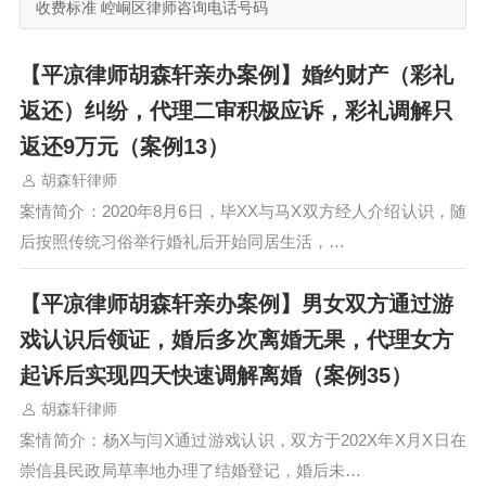
收费标准 崆峒区律师咨询电话号码
【平凉律师胡森轩亲办案例】婚约财产（彩礼
返还）纠纷，代理二审积极应诉，彩礼调解只
返还9万元（案例13）
胡森轩律师
案情简介：2020年8月6日，毕XX与马X双方经人介绍认识，随
后按照传统习俗举行婚礼后开始同居生活，…
【平凉律师胡森轩亲办案例】男女双方通过游
戏认识后领证，婚后多次离婚无果，代理女方
起诉后实现四天快速调解离婚（案例35）
胡森轩律师
案情简介：杨X与闫X通过游戏认识，双方于202X年X月X日在
崇信县民政局草率地办理了结婚登记，婚后未…